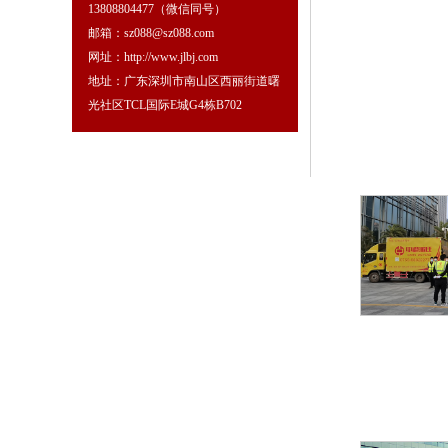
13808804477（微信同号）
邮箱：sz088@sz088.com
网址：http://www.jlbj.com
地址：广东深圳市南山区西丽街道曙
光社区TCL国际E城G4栋B702