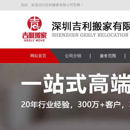
您好，欢迎访问吉利搬家有限公司官网！
网站首页
公司介绍
服务范围