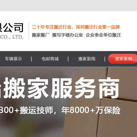
车辆展示
包材商城
搬家新闻
搬家案例