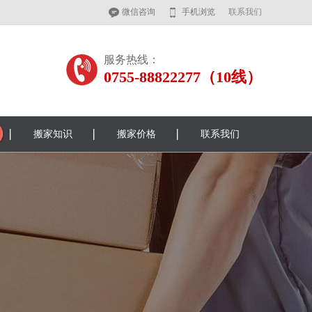
微信咨询
手机浏览
联系我们
服务热线：
0755-88822277（10线）
搬家知识
搬家价格
联系我们