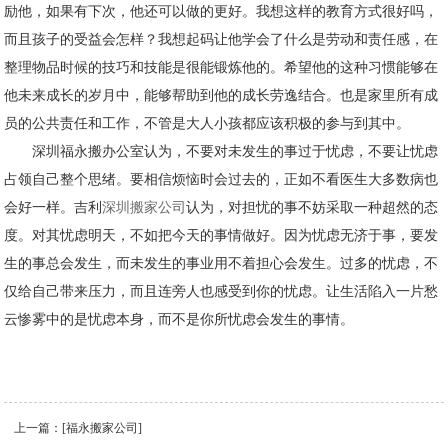
励他，如果有下次，他还可以做的更好。我想这样的教育方式很好吗，
而且孩子的受益会怎样？我想起码让他学会了什么是劳动和责任感，在
整理物品时候的技巧和技能是很能锻炼他的。希望他的这种习惯能够在
他未来成长的岁月中，能够帮助到他的成长劳逸结合。也是家里所有成
员的公共责任和工作，不管是大人小孩都应该积极的参与到其中。
深圳福永搬办公室认为，不要对未发生的事过于忧虑，不要让忧虑
占领自己整个思绪。要相信烦恼时会过去的，正如不看医生大多数病也
会好一样。吉利
深圳搬家公司
认为，对担忧的事不妨采取一种超然的态
度。对其忧虑明天，不如把今天的事情做好。因为忧虑无济于事，要发
生的事总会发生，而未发生的事业用不着担心会发生。过多的忧虑，不
仅给自己带来压力，而且连旁人也感受到你的忧虑。让生活陷入一片愁
云惨雾中的是忧虑本身，而不是你所忧虑会发生的事情。
上一篇：
[福永搬家公司]