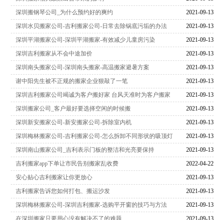
深圳搬钢琴公司_为什么预约好的爽约
2021-09-13
深圳水贝搬家公司-吉利搬家公司-日常去除锅底污垢的办法
2021-09-13
深圳平湖搬家公司-深圳平湖搬家-有效减少儿童房污染
2021-09-13
深圳吉利搬家从不会中途加价
2021-09-13
深圳南头搬家公司-深圳南头搬家-高温搬家避暑方案
2021-09-13
谢中阳先生被不正规的搬家企业狠敲了一笔
2021-09-13
深圳吉利搬家公司竭诚为客户搬好家 台风天准时为客户搬家
2021-09-13
深圳搬家公司_客户最好要选择空闲的时候搬
2021-09-13
深圳新安搬家公司-新安搬家公司-拆除室内机
2021-09-13
深圳梅林搬家公司-吉利搬家公司-怎么拆卸不同形状的吸顶灯
2021-09-13
深圳南山搬家公司_吉利表示门板的整洁和光亮要保持
2021-09-13
吉利搬家app下单让市民告别搬家乱收费
2022-04-22
安心贴心吉利搬家让你更放心
2021-09-13
吉利搬家告诉您如何打包、搬运沙发
2021-09-13
深圳梅林搬家公司-深圳吉利搬家-选购平开窗的技巧与方法
2021-09-13
在深圳搬家只要用心没有解决不了的难题
2021-09-13